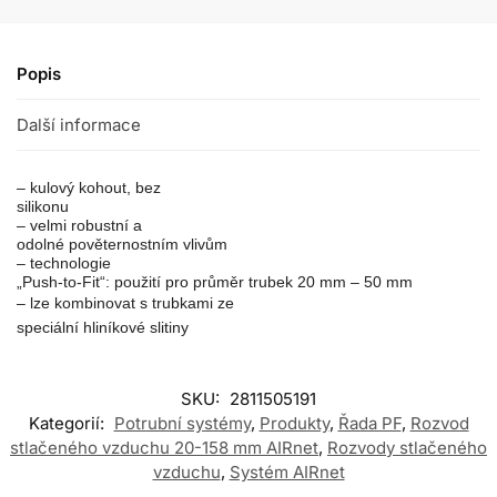
Popis
Další informace
– kulový kohout, bez
silikonu
– velmi robustní a
odolné pověternostním vlivům
– technologie
„Push-to-Fit“: použití pro průměr trubek 20 mm – 50 mm
– lze kombinovat s trubkami ze
speciální hliníkové slitiny
SKU:
2811505191
Kategorií:
Potrubní systémy
,
Produkty
,
Řada PF
,
Rozvod
stlačeného vzduchu 20-158 mm AIRnet
,
Rozvody stlačeného
vzduchu
,
Systém AIRnet