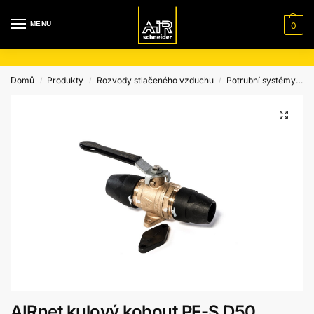
MENU
0
Domů
Produkty
Rozvody stlačeného vzduchu
Potrubní systémy
S
/
/
/
AIRnet kulový kohout PF-S D50