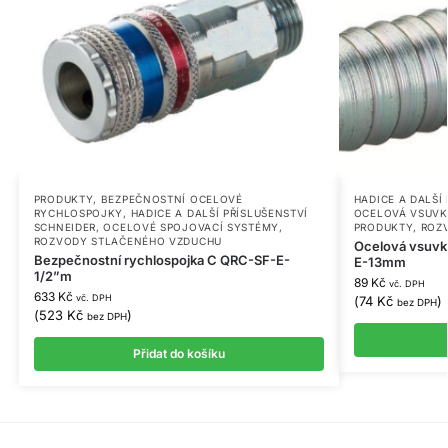
PRODUKTY
,
BEZPEČNOSTNÍ OCELOVÉ
HADICE A DALŠÍ
RYCHLOSPOJKY
,
HADICE A DALŠÍ PŘÍSLUŠENSTVÍ
OCELOVÁ VSUV
SCHNEIDER
,
OCELOVÉ SPOJOVACÍ SYSTÉMY
,
PRODUKTY
,
ROZ
ROZVODY STLAČENÉHO VZDUCHU
Ocelová vsuvk
Bezpečnostní rychlospojka C QRC-SF-E-
E-13mm
1/2”m
89
Kč
vč. DPH
633
Kč
vč. DPH
(
74
Kč
)
bez DPH
(
523
Kč
)
bez DPH
Přidat do košíku