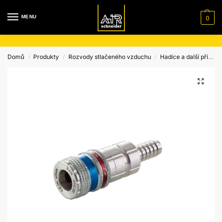
MENU
0
Domů
Produkty
Rozvody stlačeného vzduchu
Hadice a další příslušenství Schneider
/
/
/