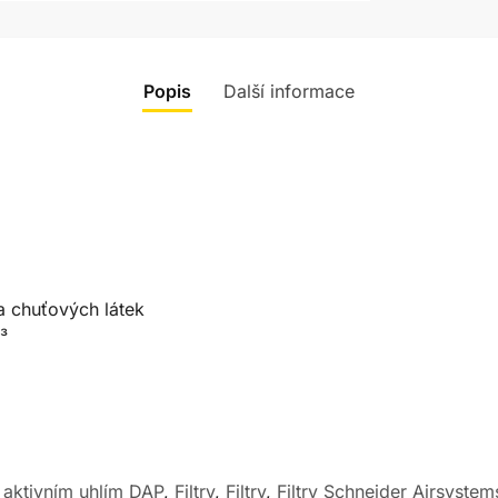
Popis
Další informace
a chuťových látek
³
 s aktivním uhlím DAP
,
Filtry
,
Filtry
,
Filtry Schneider Airsystem