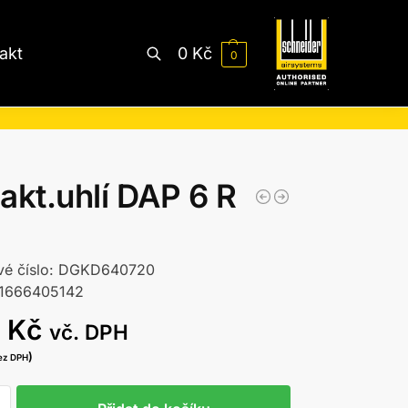
akt
0
Kč
0
Hledat
r akt.uhlí DAP 6 R
vé číslo: DGKD640720
11666405142
9
Kč
vč. DPH
)
ez DPH