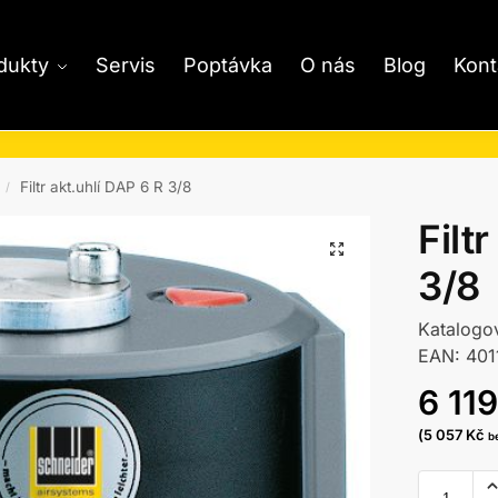
dukty
Servis
Poptávka
O nás
Blog
Kont
Filtr akt.uhlí DAP 6 R 3/8
/
Filt
3/8
Katalogo
EAN: 40
6 11
(
5 057
Kč
b