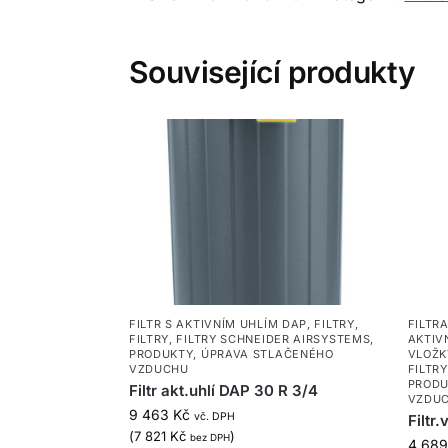
Související produkty
FILTR S AKTIVNÍM UHLÍM DAP
,
FILTRY
,
FILTR
FILTRY
,
FILTRY SCHNEIDER AIRSYSTEMS
,
AKTIV
PRODUKTY
,
ÚPRAVA STLAČENÉHO
VLOŽK
VZDUCHU
FILTR
PRODU
Filtr akt.uhlí DAP 30 R 3/4
VZDU
9 463
Kč
vč. DPH
Filtr
(
7 821
Kč
)
bez DPH
4 68