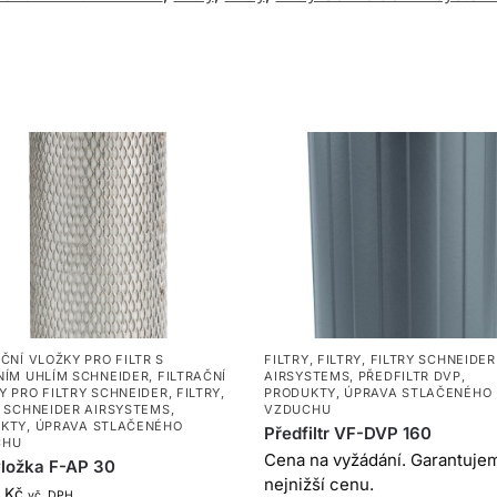
AČNÍ VLOŽKY PRO FILTR S
FILTRY
,
FILTRY
,
FILTRY SCHNEIDER
NÍM UHLÍM SCHNEIDER
,
FILTRAČNÍ
AIRSYSTEMS
,
PŘEDFILTR DVP
,
Y PRO FILTRY SCHNEIDER
,
FILTRY
,
PRODUKTY
,
ÚPRAVA STLAČENÉHO
Y SCHNEIDER AIRSYSTEMS
,
VZDUCHU
KTY
,
ÚPRAVA STLAČENÉHO
Předfiltr VF-DVP 160
CHU
Cena na vyžádání. Garantuje
.vložka F-AP 30
nejnižší cenu.
9
Kč
vč. DPH