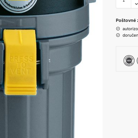
Poštovné 
autoriz
doručen