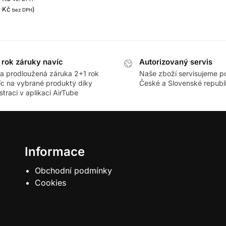
5
Kč
)
bez DPH
 rok záruky navíc
Autorizovaný servis
ra prodloužená záruka 2+1 rok
Naše zboží servisujeme p
íc na vybrané produkty díky
České a Slovenské republ
straci v aplikaci AirTube
Informace
Obchodní podmínky
Cookies