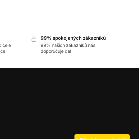
99% spokojených zákazníků
o celé
99% našich zákazníků nás
ice
doporučuje dál