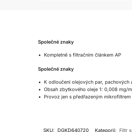
Společné znaky
Kompletně s filtračním článkem AP
Společné znaky
K odloučení olejových par, pachových 
Obsah zbytkového oleje 1: 0,008 mg/m
Provoz jen s předřazeným mikrofiltrem
SKU:
DGKD640720
Kategorií:
Filtr