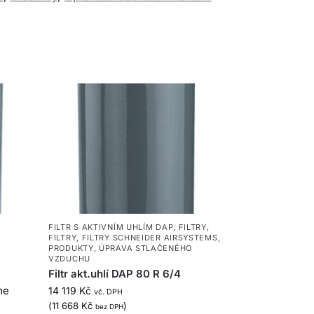
FILTR S AKTIVNÍM UHLÍM DAP
,
FILTRY
,
FILTRY
,
FILTRY SCHNEIDER AIRSYSTEMS
,
PRODUKTY
,
ÚPRAVA STLAČENÉHO
VZDUCHU
Filtr akt.uhlí DAP 80 R 6/4
me
14 119
Kč
vč. DPH
(
11 668
Kč
)
bez DPH