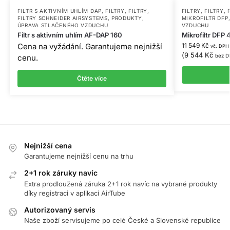
FILTR S AKTIVNÍM UHLÍM DAP
,
FILTRY
,
FILTRY
,
FILTRY
,
FILTRY
,
FILTRY SCHNEIDER AIRSYSTEMS
,
PRODUKTY
,
MIKROFILTR DFP
ÚPRAVA STLAČENÉHO VZDUCHU
VZDUCHU
Filtr s aktivním uhlím AF-DAP 160
Mikrofiltr DFP 
Cena na vyžádání. Garantujeme nejnižší
11 549
Kč
vč. DPH
(
9 544
Kč
cenu.
bez D
Čtěte více
Nejnižší cena
Garantujeme nejnižší cenu na trhu
2+1 rok záruky navíc
Extra prodloužená záruka 2+1 rok navíc na vybrané produkty
díky registraci v aplikaci AirTube
Autorizovaný servis
Naše zboží servisujeme po celé České a Slovenské republice