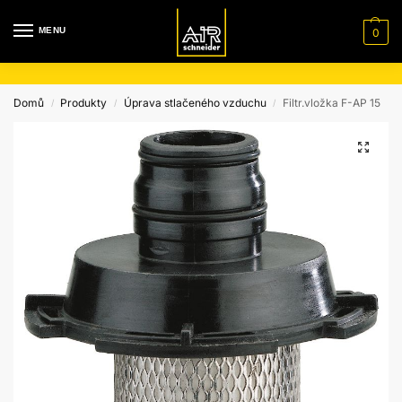
MENU
0
Domů
Produkty
Úprava stlačeného vzduchu
Filtr.vložka F-AP 15
/
/
/