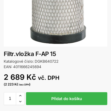
Filtr.vložka F-AP 15
Katalogové číslo: DGKB640722
EAN: 4011666245694
2 689
Kč
vč. DPH
(
2 223
Kč
)
bez DPH
Přidat do košíku