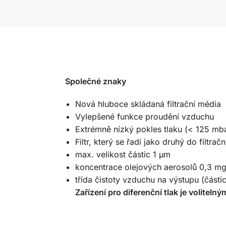
Společné znaky
Nová hluboce skládaná filtrační média
Vylepšené funkce proudění vzduchu
Extrémně nízký pokles tlaku (< 125 mb
Filtr, který se řadí jako druhý do filtrač
max. velikost částic 1 μm
koncentrace olejových aerosolů 0,3 m
třída čistoty vzduchu na výstupu (částic
Zařízení pro diferenční tlak je volitel