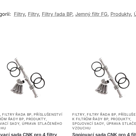
gorií:
Filtry
,
Filtry
,
Filtry řada BP
,
Jemný filtr FG
,
Produkty
,
,
FILTRY ŘADA BP
,
PŘÍSLUŠENSTVÍ
FILTRY
,
FILTRY ŘADA BP
,
PŘÍSLUŠ
TRŮM ŘADY BP
,
PRODUKTY
,
K FILTRŮM ŘADY BP
,
PRODUKTY
,
VACÍ SADY
,
ÚPRAVA STLAČENÉHO
SPOJOVACÍ SADY
,
ÚPRAVA STLAČ
CHU
VZDUCHU
vací sada CNK pro 4 filtry
Spojovací sada CNK pro 4 fil