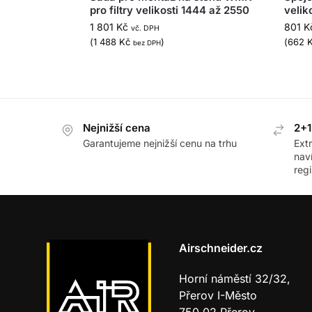
pro filtry velikosti 1444 až 2550
velik
1 801
Kč
801
K
vč. DPH
(
1 488
Kč
)
(
662
bez DPH
Nejnižší cena
2+1
Garantujeme nejnižší cenu na trhu
Ext
nav
regi
Airschneider.cz
Horní náměstí 32/32,
Přerov I-Město
750 02 Přerov