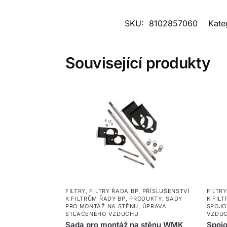
SKU:
8102857060
Kate
Související produkty
FILTRY
,
FILTRY ŘADA BP
,
PŘÍSLUŠENSTVÍ
FILTRY
K FILTRŮM ŘADY BP
,
PRODUKTY
,
SADY
K FIL
PRO MONTÁŽ NA STĚNU
,
ÚPRAVA
SPOJO
STLAČENÉHO VZDUCHU
VZDU
Sada pro montáž na stěnu WMK
Spojo