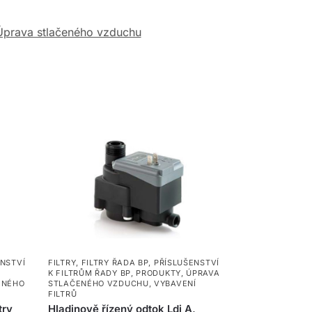
Úprava stlačeného vzduchu
ENSTVÍ
FILTRY
,
FILTRY ŘADA BP
,
PŘÍSLUŠENSTVÍ
K FILTRŮM ŘADY BP
,
PRODUKTY
,
ÚPRAVA
ENÉHO
STLAČENÉHO VZDUCHU
,
VYBAVENÍ
FILTRŮ
try
Hladinově řízený odtok Ldi A,