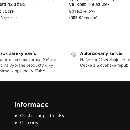
osti 42 až 85
velikosti 119 až 297
č
801
Kč
vč. DPH
vč. DPH
Kč
)
(
662
Kč
)
bez DPH
bez DPH
 rok záruky navíc
Autorizovaný servis
ra prodloužená záruka 2+1 rok
Naše zboží servisujeme p
íc na vybrané produkty díky
České a Slovenské republ
straci v aplikaci AirTube
Informace
Obchodní podmínky
Cookies