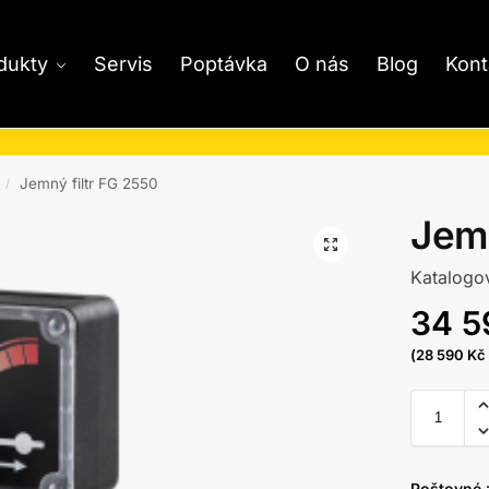
dukty
Servis
Poptávka
O nás
Blog
Kont
Jemný filtr FG 2550
/
Jemn
Katalogo
34 
(
28 590
Kč
Poštovné 