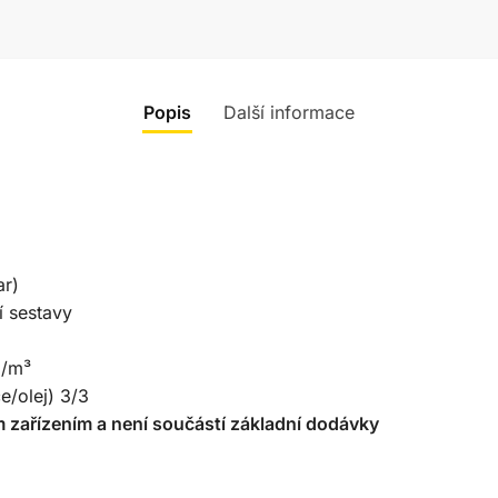
Popis
Další informace
ar)
ní sestavy
g/m³
e/olej) 3/3
ným zařízením a není součástí základní dodávky