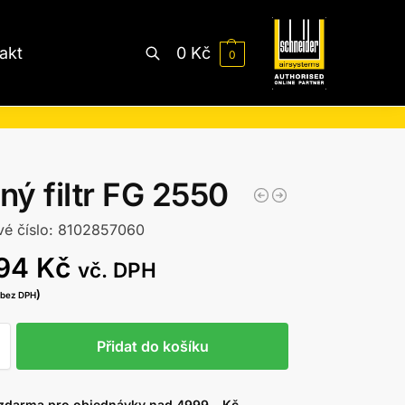
akt
0
Kč
0
Hledat
ý filtr FG 2550
vé číslo: 8102857060
594
Kč
vč. DPH
)
bez DPH
Přidat do košíku
zdarma pro objednávky nad 4999,- Kč