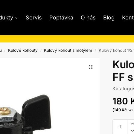
dukty
Servis
Poptávka
O nás
Blog
Kont
u
Kulové kohouty
Kulový kohout s motýlem
Kulový kohout 1/2
/
/
/
Kulo
FF 
Katalogo
180
(
149
Kč
bez