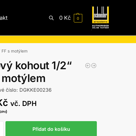
akt
0
Kč
0
Hledat
“ FF s motýlem
vý kohout 1/2“
s motýlem
vé číslo: DGKKE00236
Kč
vč. DPH
)
 DPH
Přidat do košíku