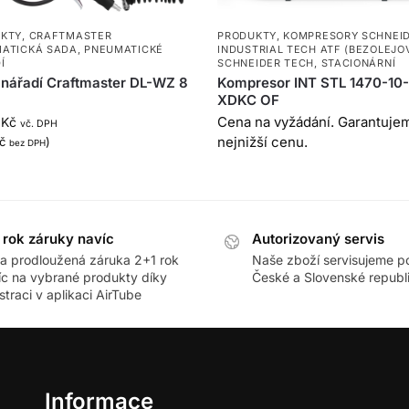
KTY
,
CRAFTMASTER
PRODUKTY
,
KOMPRESORY SCHNEI
ATICKÁ SADA
,
PNEUMATICKÉ
INDUSTRIAL TECH ATF (BEZOLEJO
Í
SCHNEIDER TECH
,
STACIONÁRNÍ
nářadí Craftmaster DL-WZ 8
Kompresor INT STL 1470-10
XDKC OF
Cena na vyžádání. Garantuje
2
Kč
vč. DPH
nejnižší cenu.
č
)
bez DPH
 rok záruky navíc
Autorizovaný servis
ra prodloužená záruka 2+1 rok
Naše zboží servisujeme p
íc na vybrané produkty díky
České a Slovenské republ
straci v aplikaci AirTube
Informace