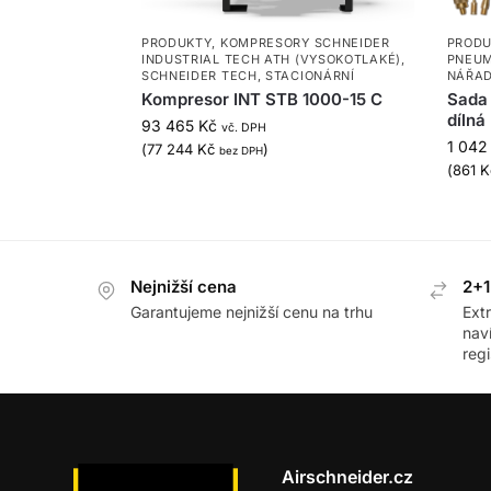
PRODUKTY
,
KOMPRESORY SCHNEIDER
PRODU
INDUSTRIAL TECH ATH (VYSOKOTLAKÉ)
,
PNEUM
SCHNEIDER TECH
,
STACIONÁRNÍ
NÁŘAD
Kompresor INT STB 1000-15 C
Sada 
dílná
93 465
Kč
vč. DPH
1 04
(
77 244
Kč
)
bez DPH
(
861
K
Nejnižší cena
2+1
Garantujeme nejnižší cenu na trhu
Ext
nav
regi
Airschneider.cz