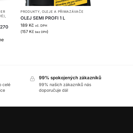
DER
PRODUKTY
,
OLEJE A PŘIMAZÁVAČE
VÉ)
,
OLEJ SEMI PROFI 1 L
189
Kč
vč. DPH
-270
(
157
Kč
)
bez DPH
me
99% spokojených zákazníků
o celé
99% našich zákazníků nás
ice
doporučuje dál