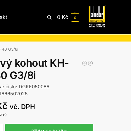
akt
0
Kč
0
Hledat
-40 G3/8i
ový kohout KH-
0 G3/8i
vé číslo: DGKE050086
11666502025
Kč
vč. DPH
)
 DPH