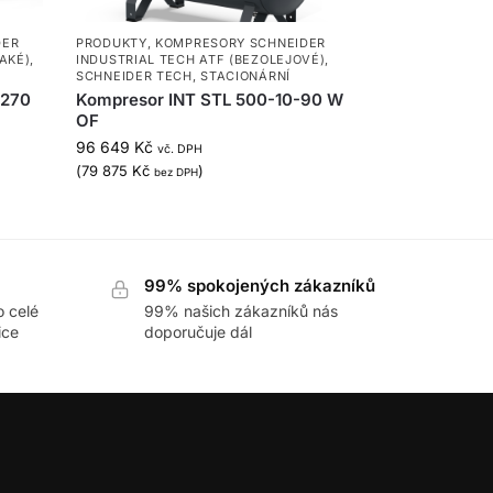
DER
PRODUKTY
,
KOMPRESORY SCHNEIDER
AKÉ)
,
INDUSTRIAL TECH ATF (BEZOLEJOVÉ)
,
SCHNEIDER TECH
,
STACIONÁRNÍ
-270
Kompresor INT STL 500-10-90 W
OF
96 649
Kč
vč. DPH
(
79 875
Kč
)
bez DPH
99% spokojených zákazníků
o celé
99% našich zákazníků nás
ice
doporučuje dál