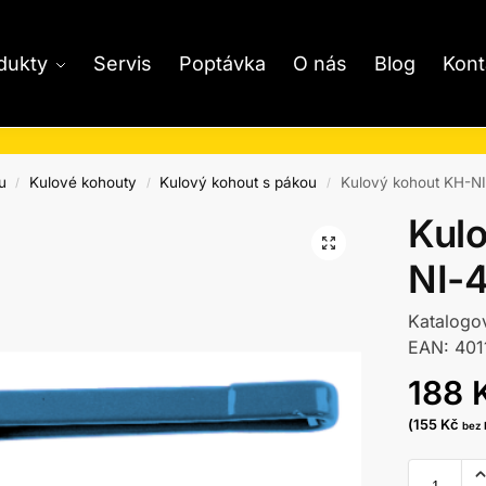
dukty
Servis
Poptávka
O nás
Blog
Kont
u
Kulové kohouty
Kulový kohout s pákou
Kulový kohout KH-NI
/
/
/
Kul
NI-4
Katalogo
EAN: 40
188
(
155
Kč
bez