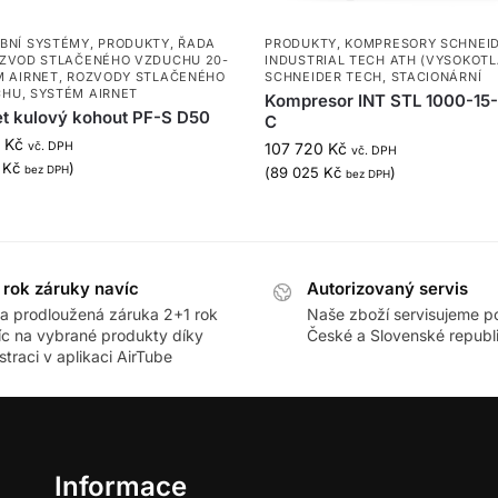
BNÍ SYSTÉMY
,
PRODUKTY
,
ŘADA
PRODUKTY
,
KOMPRESORY SCHNEI
ZVOD STLAČENÉHO VZDUCHU 20-
INDUSTRIAL TECH ATH (VYSOKOTL
M AIRNET
,
ROZVODY STLAČENÉHO
SCHNEIDER TECH
,
STACIONÁRNÍ
CHU
,
SYSTÉM AIRNET
Kompresor INT STL 1000-15
t kulový kohout PF-S D50
C
3
Kč
vč. DPH
107 720
Kč
vč. DPH
9
Kč
)
bez DPH
(
89 025
Kč
)
bez DPH
 rok záruky navíc
Autorizovaný servis
ra prodloužená záruka 2+1 rok
Naše zboží servisujeme p
íc na vybrané produkty díky
České a Slovenské republ
straci v aplikaci AirTube
Informace