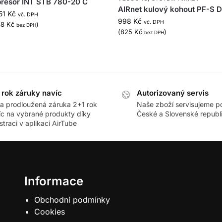
resor INT STB 780-20 C
AIRnet kulový kohout PF-S 
51
Kč
vč. DPH
998
Kč
vč. DPH
88
Kč
)
bez DPH
(
825
Kč
)
bez DPH
 rok záruky navíc
Autorizovaný servis
ra prodloužená záruka 2+1 rok
Naše zboží servisujeme p
íc na vybrané produkty díky
České a Slovenské republ
straci v aplikaci AirTube
Informace
Obchodní podmínky
Cookies