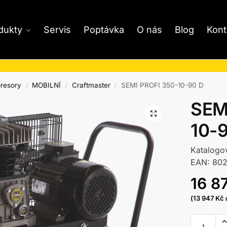
dukty
Servis
Poptávka
O nás
Blog
Kont
resory
MOBILNÍ
Craftmaster
SEMI PROFI 350-10-90 D
/
/
/
SEM
10-
Katalogo
EAN: 80
16 8
(
13 947
Kč