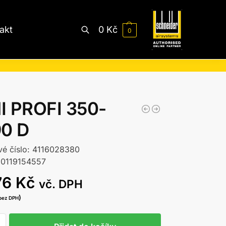
akt
0
Kč
0
Hledat
I PROFI 350-
90 D
vé číslo: 4116028380
20119154557
76
Kč
vč. DPH
)
bez DPH