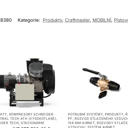
28380
Kategorie:
Produkty
,
Craftmaster
,
MOBILNÍ
,
Písto
KTY
,
KOMPRESORY SCHNEIDER
POTRUBNÍ SYSTÉMY
,
PRODUKTY
,
Ř
TRIAL TECH ATH (VYSOKOTLAKÉ)
,
PF
,
ROZVOD STLAČENÉHO VZDUCH
IDER TECH
,
STACIONÁRNÍ
158 MM AIRNET
,
ROZVODY STLAČ
VZDUCHU
,
SYSTÉM AIRNET