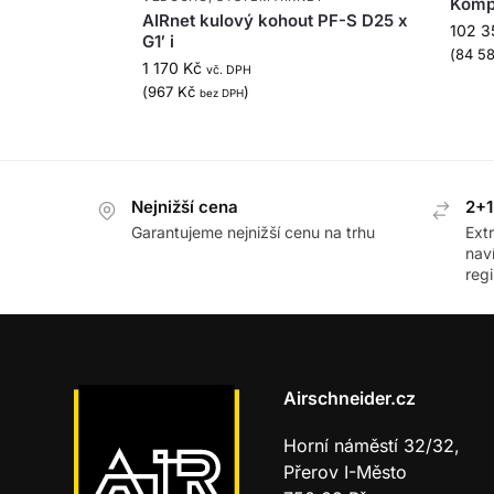
Komp
AIRnet kulový kohout PF-S D25 x
102 3
G1′ i
(
84 5
1 170
Kč
vč. DPH
(
967
Kč
)
bez DPH
Nejnižší cena
2+1
Garantujeme nejnižší cenu na trhu
Ext
nav
regi
Airschneider.cz
Horní náměstí 32/32,
Přerov I-Město