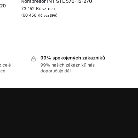
Kompresor INT STL 570-15-270
D20
73 152
Kč
vč. DPH
(
60 456
Kč
)
bez DPH
99% spokojených zákazníků
o celé
99% našich zákazníků nás
ice
doporučuje dál