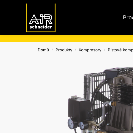
Nejnovější produkty
Pro
Domů
Produkty
Kompresory
Pístové komp
/
/
/