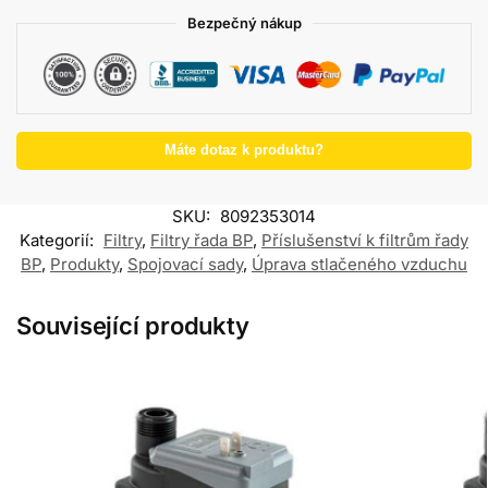
Bezpečný nákup
Máte dotaz k produktu?
SKU:
8092353014
Kategorií:
Filtry
,
Filtry řada BP
,
Příslušenství k filtrům řady
BP
,
Produkty
,
Spojovací sady
,
Úprava stlačeného vzduchu
Související produkty