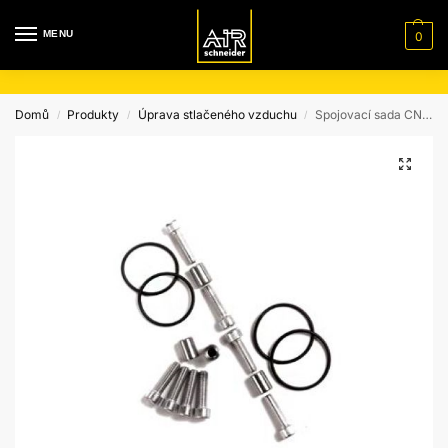
MENU
0
Domů
Produkty
Úprava stlačeného vzduchu
Spojovací sada CNK pro 4 filtry velikosti 119 až 297
/
/
/