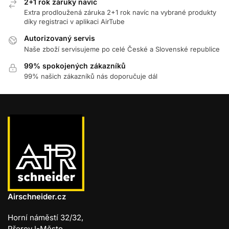
2+1 rok záruky navíc
Extra prodloužená záruka 2+1 rok navíc na vybrané produkty
díky registraci v aplikaci AirTube
Autorizovaný servis
Naše zboží servisujeme po celé České a Slovenské republice
99% spokojených zákazníků
99% našich zákazníků nás doporučuje dál
Airschneider.cz
Horní náměstí 32/32,
Přerov I-Město