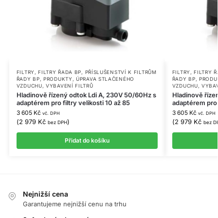
FILTRY
,
FILTRY ŘADA BP
,
PŘÍSLUŠENSTVÍ K FILTRŮM
FILTRY
,
FILTRY 
ŘADY BP
,
PRODUKTY
,
ÚPRAVA STLAČENÉHO
ŘADY BP
,
PRODU
VZDUCHU
,
VYBAVENÍ FILTRŮ
VZDUCHU
,
VYBAV
Hladinově řízený odtok Ldi A, 230V 50/60Hz s
Hladinově říze
adaptérem pro filtry velikosti 10 až 85
adaptérem pro f
3 605
Kč
3 605
Kč
vč. DPH
vč. DPH
(
2 979
Kč
)
(
2 979
Kč
bez DPH
bez D
Přidat do košíku
Nejnižší cena
Garantujeme nejnižší cenu na trhu