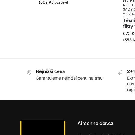
FILTRY
(
662
Kč
)
bez DPH
K FIL
SADY 
VZDU
Těsní
filtry
675
K
(
558
Nejnižší cena
2+1
Garantujeme nejnižší cenu na trhu
Ext
nav
regi
Airschneider.cz