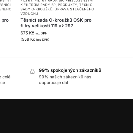
ENSTVÍ
FILTRY
,
FILTRY ŘADA BP
,
PŘÍSLUŠENSTVÍ
ĚSNÍCÍ
K FILTRŮM ŘADY BP
,
PRODUKTY
,
TĚSNÍCÍ
ENÉHO
SADY O-KROUŽKŮ
,
ÚPRAVA STLAČENÉHO
VZDUCHU
 pro
Těsnící sada O-kroužků OSK pro
filtry velikosti 119 až 297
675
Kč
vč. DPH
(
558
Kč
)
bez DPH
99% spokojených zákazníků
o celé
99% našich zákazníků nás
ice
doporučuje dál