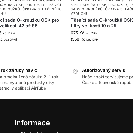
,
FILTRY ŘADA BP
,
PŘÍSLUŠENSTVÍ
FILTRY
,
FILTRY ŘADA BP
,
PŘÍSLUŠ
TRŮM ŘADY BP
,
PRODUKTY
,
TĚSNÍCÍ
K FILTRŮM ŘADY BP
,
PRODUKTY
,
T
O-KROUŽKŮ
,
ÚPRAVA STLAČENÉHO
SADY O-KROUŽKŮ
,
ÚPRAVA STLAČ
CHU
VZDUCHU
cí sada O-kroužků OSK pro
Těsnící sada O-kroužků OSK
 velikosti 42 až 85
filtry velikosti 10 a 25
č
675
Kč
vč. DPH
vč. DPH
Kč
)
(
558
Kč
)
bez DPH
bez DPH
 rok záruky navíc
Autorizovaný servis
ra prodloužená záruka 2+1 rok
Naše zboží servisujeme p
íc na vybrané produkty díky
České a Slovenské republ
straci v aplikaci AirTube
Informace