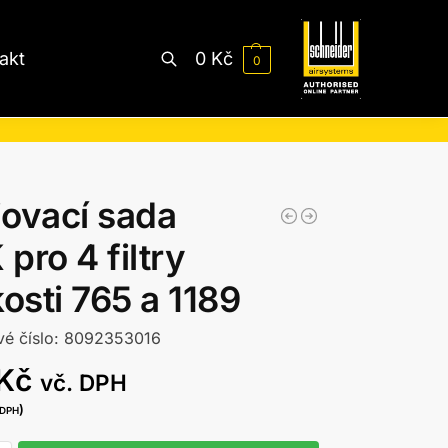
akt
0
Kč
0
Hledat
ovací sada
pro 4 filtry
kosti 765 a 1189
vé číslo: 8092353016
Kč
vč. DPH
)
 DPH