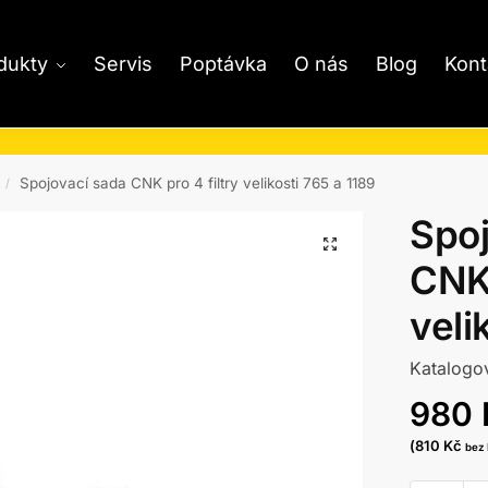
dukty
Servis
Poptávka
O nás
Blog
Kont
Spojovací sada CNK pro 4 filtry velikosti 765 a 1189
/
Spoj
CNK 
veli
Katalogo
980
(
810
Kč
bez