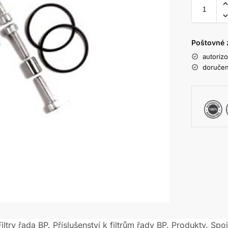
Poštovné 
autoriz
doručen
Filtry řada BP
,
Příslušenství k filtrům řady BP
,
Produkty
,
Spoj