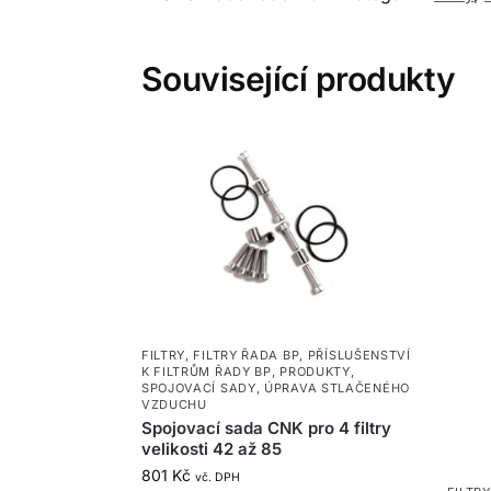
Související produkty
FILTRY
,
FILTRY ŘADA BP
,
PŘÍSLUŠENSTVÍ
K FILTRŮM ŘADY BP
,
PRODUKTY
,
SPOJOVACÍ SADY
,
ÚPRAVA STLAČENÉHO
VZDUCHU
Spojovací sada CNK pro 4 filtry
velikosti 42 až 85
801
Kč
vč. DPH