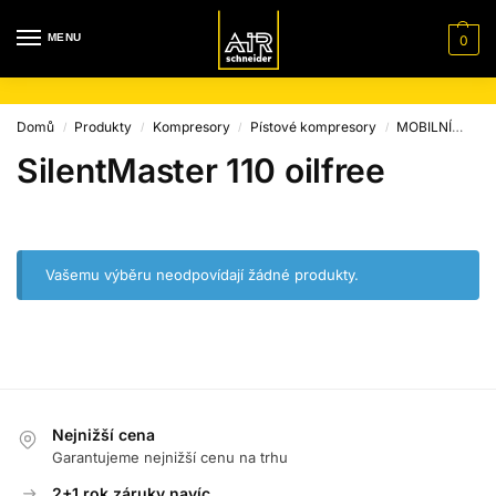
MENU
0
Domů
Produkty
Kompresory
Pístové kompresory
MOBILNÍ
Sil
/
/
/
/
SilentMaster 110 oilfree
Vašemu výběru neodpovídají žádné produkty.
Nejnižší cena
Garantujeme nejnižší cenu na trhu
2+1 rok záruky navíc