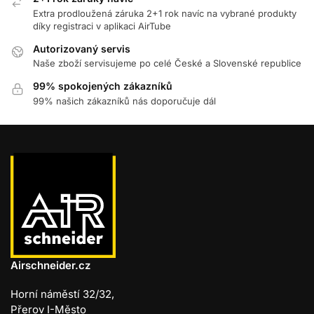
Extra prodloužená záruka 2+1 rok navíc na vybrané produkty
díky registraci v aplikaci AirTube
Autorizovaný servis
Naše zboží servisujeme po celé České a Slovenské republice
99% spokojených zákazníků
99% našich zákazníků nás doporučuje dál
Airschneider.cz
Horní náměstí 32/32,
Přerov I-Město