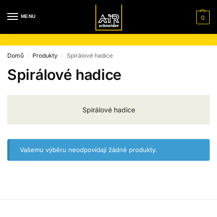
MENU
0
Domů
Produkty
Spirálové hadice
/
/
Spirálové hadice
Spirálové hadice
Vašemu výběru neodpovídají žádné produkty.