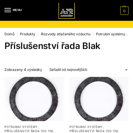
MENU
0
Domů
Produkty
Rozvody stlačeného vzduchu
Potrubní systémy
S
/
/
/
Příslušenství řada Blak
Zobrazeny 4 výsledky
POTRUBNÍ SYSTÉMY
,
POTRUBNÍ SYSTÉMY
,
PŘÍSLUŠENSTVÍ ŘADA 100-158
,
PŘÍSLUŠENSTVÍ ŘADA 100-158
,