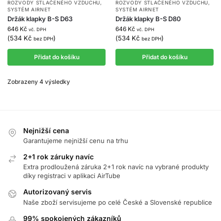
ROZVODY STLAČENÉHO VZDUCHU
,
ROZVODY STLAČENÉHO VZDUCHU
,
SYSTÉM AIRNET
SYSTÉM AIRNET
Držák klapky B-S D63
Držák klapky B-S D80
646
Kč
646
Kč
vč. DPH
vč. DPH
(
534
Kč
)
(
534
Kč
)
bez DPH
bez DPH
Přidat do košíku
Přidat do košíku
Zobrazeny 4 výsledky
Nejnižší cena
Garantujeme nejnižší cenu na trhu
2+1 rok záruky navíc
Extra prodloužená záruka 2+1 rok navíc na vybrané produkty
díky registraci v aplikaci AirTube
Autorizovaný servis
Naše zboží servisujeme po celé České a Slovenské republice
99% spokojených zákazníků