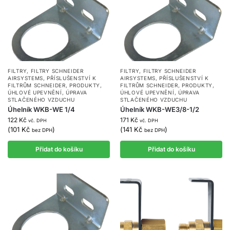
FILTRY
,
FILTRY SCHNEIDER
FILTRY
,
FILTRY SCHNEIDER
AIRSYSTEMS
,
PŘÍSLUŠENSTVÍ K
AIRSYSTEMS
,
PŘÍSLUŠENSTVÍ K
FILTRŮM SCHNEIDER
,
PRODUKTY
,
FILTRŮM SCHNEIDER
,
PRODUKTY
,
ÚHLOVÉ UPEVNĚNÍ
,
ÚPRAVA
ÚHLOVÉ UPEVNĚNÍ
,
ÚPRAVA
STLAČENÉHO VZDUCHU
STLAČENÉHO VZDUCHU
Úhelník WKB-WE 1/4
Úhelník WKB-WE3/8-1/2
122
Kč
171
Kč
vč. DPH
vč. DPH
(
101
Kč
)
(
141
Kč
)
bez DPH
bez DPH
Přidat do košíku
Přidat do košíku