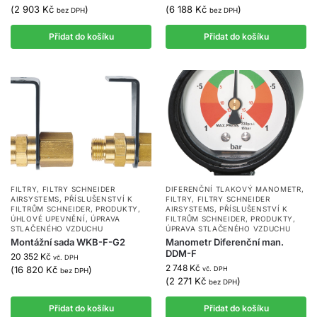
(
2 903
Kč
)
(
6 188
Kč
)
bez DPH
bez DPH
Přidat do košíku
Přidat do košíku
FILTRY
,
FILTRY SCHNEIDER
DIFERENČNÍ TLAKOVÝ MANOMETR
,
AIRSYSTEMS
,
PŘÍSLUŠENSTVÍ K
FILTRY
,
FILTRY SCHNEIDER
FILTRŮM SCHNEIDER
,
PRODUKTY
,
AIRSYSTEMS
,
PŘÍSLUŠENSTVÍ K
ÚHLOVÉ UPEVNĚNÍ
,
ÚPRAVA
FILTRŮM SCHNEIDER
,
PRODUKTY
,
STLAČENÉHO VZDUCHU
ÚPRAVA STLAČENÉHO VZDUCHU
Montážní sada WKB-F-G2
Manometr Diferenční man.
DDM-F
20 352
Kč
vč. DPH
2 748
Kč
(
16 820
Kč
)
vč. DPH
bez DPH
(
2 271
Kč
)
bez DPH
Přidat do košíku
Přidat do košíku