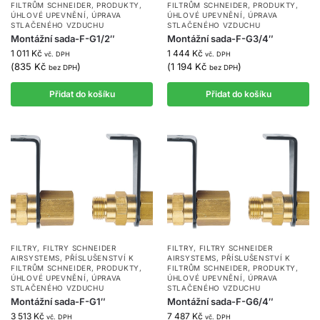
FILTRŮM SCHNEIDER
,
PRODUKTY
,
FILTRŮM SCHNEIDER
,
PRODUKTY
,
ÚHLOVÉ UPEVNĚNÍ
,
ÚPRAVA
ÚHLOVÉ UPEVNĚNÍ
,
ÚPRAVA
STLAČENÉHO VZDUCHU
STLAČENÉHO VZDUCHU
Montážní sada-F-G1/2″
Montážní sada-F-G3/4″
1 011
Kč
1 444
Kč
vč. DPH
vč. DPH
(
835
Kč
)
(
1 194
Kč
)
bez DPH
bez DPH
Přidat do košíku
Přidat do košíku
FILTRY
,
FILTRY SCHNEIDER
FILTRY
,
FILTRY SCHNEIDER
AIRSYSTEMS
,
PŘÍSLUŠENSTVÍ K
AIRSYSTEMS
,
PŘÍSLUŠENSTVÍ K
FILTRŮM SCHNEIDER
,
PRODUKTY
,
FILTRŮM SCHNEIDER
,
PRODUKTY
,
ÚHLOVÉ UPEVNĚNÍ
,
ÚPRAVA
ÚHLOVÉ UPEVNĚNÍ
,
ÚPRAVA
STLAČENÉHO VZDUCHU
STLAČENÉHO VZDUCHU
Montážní sada-F-G1″
Montážní sada-F-G6/4″
3 513
Kč
7 487
Kč
vč. DPH
vč. DPH