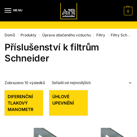
MENU
0
Domů
Produkty
Úprava stlačeného vzduchu
Filtry
Filtry Schneider Airsystems
/
/
/
/
Příslušenství k filtrům
Schneider
Zobrazeno 10 výsledků
DIFERENČNÍ
ÚHLOVÉ
TLAKOVÝ
UPEVNĚNÍ
MANOMETR