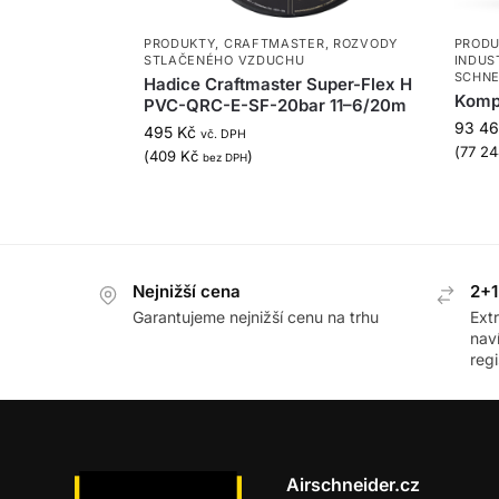
PRODUKTY
,
CRAFTMASTER
,
ROZVODY
PRODU
STLAČENÉHO VZDUCHU
INDUS
SCHNE
Hadice Craftmaster Super-Flex H
Komp
PVC-QRC-E-SF-20bar 11–6/20m
93 4
495
Kč
vč. DPH
(
77 2
(
409
Kč
)
bez DPH
Nejnižší cena
2+1
Garantujeme nejnižší cenu na trhu
Ext
nav
regi
Airschneider.cz