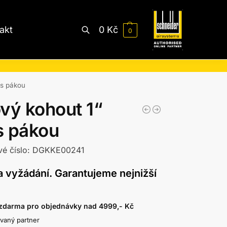
akt
0
Kč
0
Hledat
 s pákou
vý kohout 1“
s pákou
vé číslo: DGKKE00241
 vyžádání. Garantujeme nejnižší
zdarma pro objednávky nad 4999,- Kč
ovaný partner