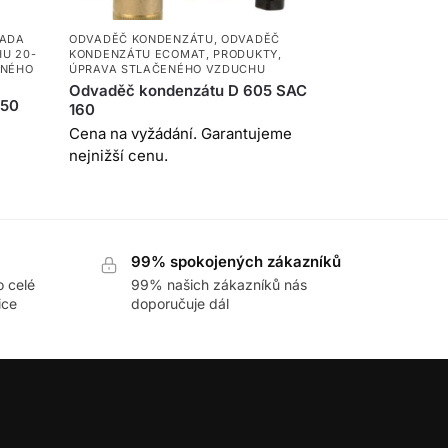
ADA
ODVADĚČ KONDENZÁTU
,
ODVADĚČ
U 20-
KONDENZÁTU ECOMAT
,
PRODUKTY
,
ENÉHO
ÚPRAVA STLAČENÉHO VZDUCHU
Odvaděč kondenzátu D 605 SAC
D50
160
Cena na vyžádání. Garantujeme
nejnižší cenu.
99% spokojených zákazníků
o celé
99% našich zákazníků nás
ice
doporučuje dál