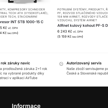
KTY
,
KOMPRESORY SCHNEIDER
POTRUBNÍ SYSTÉMY
,
PRODUKTY
,
Ř
TRIAL TECH ATH (VYSOKOTLAKÉ)
,
PF
,
ROZVOD STLAČENÉHO VZDUCH
IDER TECH
,
STACIONÁRNÍ
158 MM AIRNET
,
ROZVODY STLAČ
VZDUCHU
,
SYSTÉM AIRNET
resor INT STB 1000-15 C
AIRnet kulový kohout PF-S 
65
Kč
vč. DPH
6 243
Kč
vč. DPH
44
Kč
)
bez DPH
(
5 159
Kč
)
bez DPH
 rok záruky navíc
Autorizovaný servis
ra prodloužená záruka 2+1 rok
Naše zboží servisujeme p
íc na vybrané produkty díky
České a Slovenské republ
straci v aplikaci AirTube
Informace