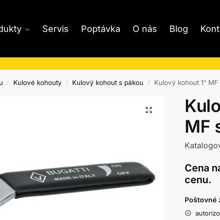
dukty
Servis
Poptávka
O nás
Blog
Kont
u
Kulové kohouty
Kulový kohout s pákou
Kulový kohout 1“ MF
/
/
/
Kulo
MF 
Katalogo
Cena na
cenu.
Poštovné 
autoriz