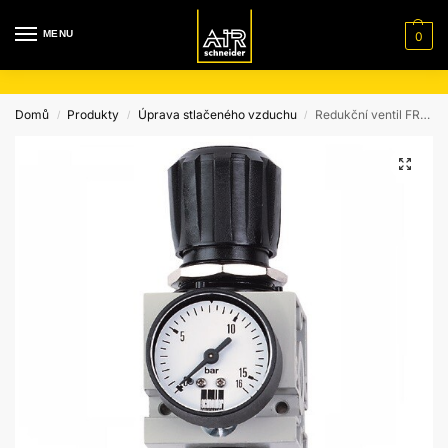
MENU
0
Domů
Produkty
Úprava stlačeného vzduchu
Redukční ventil FRL PR-3/8”f NPT
/
/
/