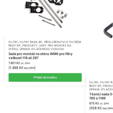
FILTRY
,
FILTRY ŘADA BP
,
PŘÍSLUŠENSTVÍ K FILTRŮM
ŘADY BP
,
PRODUKTY
,
SADY PRO MONTÁŽ NA
STĚNU
,
ÚPRAVA STLAČENÉHO VZDUCHU
Sada pro montáž na stěnu WMK pro filtry
velikosti 119 až 297
1 801
Kč
vč. DPH
(
1 488
Kč
)
bez DPH
Přidat do košíku
FILTRY
,
FILTRY 
ŘADY BP
,
PRODU
ÚPRAVA STLAČE
Těsnící sada O-
765 a 1189
675
Kč
vč. DPH
(
558
Kč
bez DPH